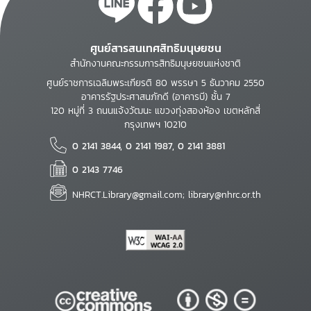
ศูนย์สารสนเทศสิทธิมนุษยชน
สำนักงานคณะกรรมการสิทธิมนุษยชนแห่งชาติ
ศูนย์ราชการเฉลิมพระเกียรติ 80 พรรษา 5 ธันวาคม 2550
อาคารรัฐประศาสนภักดี (อาคารบี) ชั้น 7
120 หมู่ที่ 3 ถนนแจ้งวัฒนะ แขวงทุ่งสองห้อง เขตหลักสี่
กรุงเทพฯ 10210
0 2141 3844, 0 2141 1987, 0 2141 3881
0 2143 7746
NHRCT.Library@gmail.com; library@nhrc.or.th