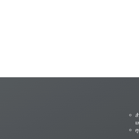
ส
แ
ศ