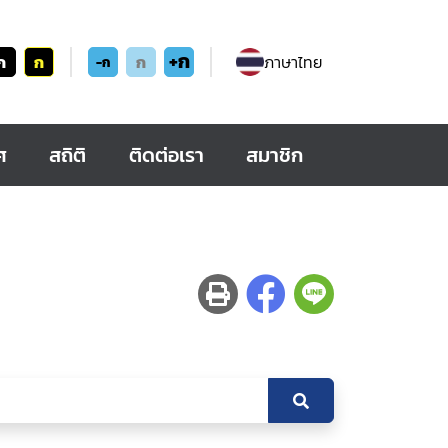
+ก
ก
ก
ก
ภาษาไทย
-ก
ศ
สถิติ
ติดต่อเรา
สมาชิก