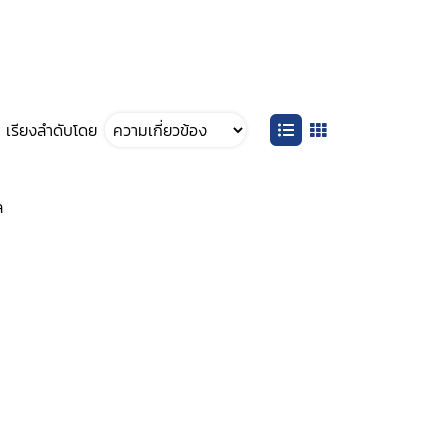
เรียงลำดับโดย
ล