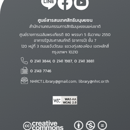
ศูนย์สารสนเทศสิทธิมนุษยชน
สำนักงานคณะกรรมการสิทธิมนุษยชนแห่งชาติ
ศูนย์ราชการเฉลิมพระเกียรติ 80 พรรษา 5 ธันวาคม 2550
อาคารรัฐประศาสนภักดี (อาคารบี) ชั้น 7
120 หมู่ที่ 3 ถนนแจ้งวัฒนะ แขวงทุ่งสองห้อง เขตหลักสี่
กรุงเทพฯ 10210
0 2141 3844, 0 2141 1987, 0 2141 3881
0 2143 7746
NHRCT.Library@gmail.com; library@nhrc.or.th