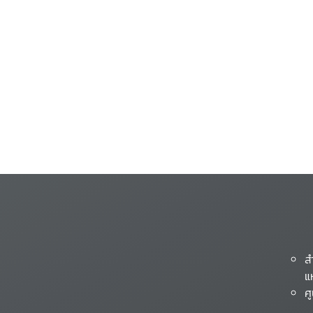
ส
แ
ศ