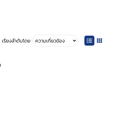
เรียงลำดับโดย
ล