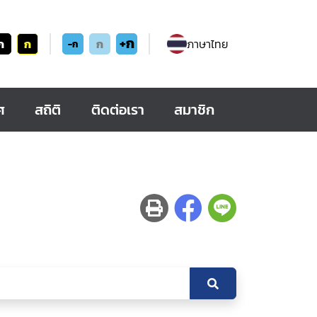
+ก
ก
ก
ก
ภาษาไทย
-ก
ศ
สถิติ
ติดต่อเรา
สมาชิก