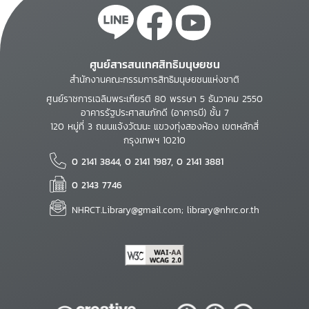
ศูนย์สารสนเทศสิทธิมนุษยชน
สำนักงานคณะกรรมการสิทธิมนุษยชนแห่งชาติ
ศูนย์ราชการเฉลิมพระเกียรติ 80 พรรษา 5 ธันวาคม 2550
อาคารรัฐประศาสนภักดี (อาคารบี) ชั้น 7
120 หมู่ที่ 3 ถนนแจ้งวัฒนะ แขวงทุ่งสองห้อง เขตหลักสี่
กรุงเทพฯ 10210
0 2141 3844, 0 2141 1987, 0 2141 3881
0 2143 7746
NHRCT.Library@gmail.com; library@nhrc.or.th