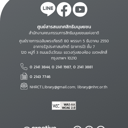
ศูนย์สารสนเทศสิทธิมนุษยชน
สำนักงานคณะกรรมการสิทธิมนุษยชนแห่งชาติ
ศูนย์ราชการเฉลิมพระเกียรติ 80 พรรษา 5 ธันวาคม 2550
อาคารรัฐประศาสนภักดี (อาคารบี) ชั้น 7
120 หมู่ที่ 3 ถนนแจ้งวัฒนะ แขวงทุ่งสองห้อง เขตหลักสี่
กรุงเทพฯ 10210
0 2141 3844, 0 2141 1987, 0 2141 3881
0 2143 7746
NHRCT.Library@gmail.com; library@nhrc.or.th