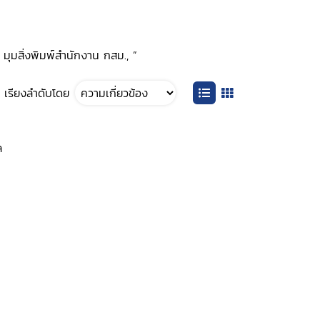
 มุมสิ่งพิมพ์สำนักงาน กสม., ”
เรียงลำดับโดย
ล