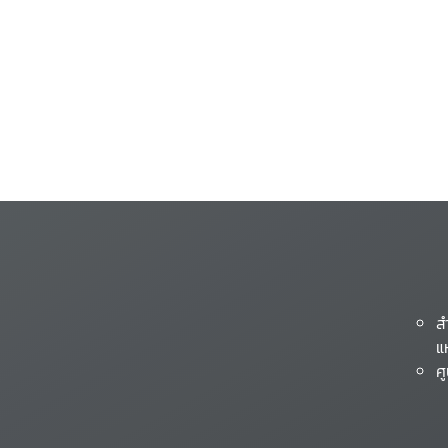
ส
แ
ศ