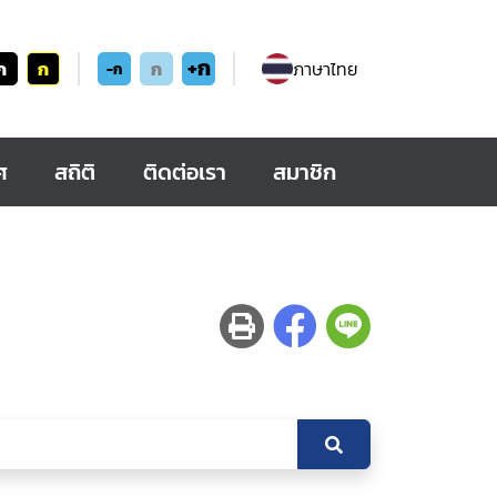
+ก
ก
ก
ก
ภาษาไทย
-ก
ศ
สถิติ
ติดต่อเรา
สมาชิก