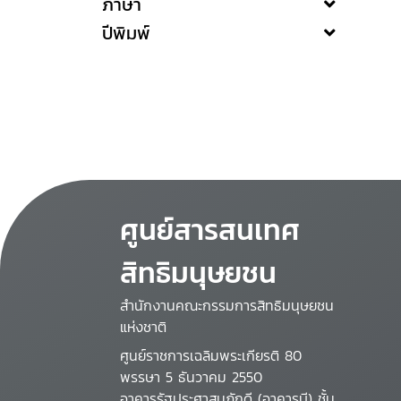
ภาษา
ปีพิมพ์
ศูนย์สารสนเทศ
สิทธิมนุษยชน
สำนักงานคณะกรรมการสิทธิมนุษยชน
แห่งชาติ
ศูนย์ราชการเฉลิมพระเกียรติ 80
พรรษา 5 ธันวาคม 2550
อาคารรัฐประศาสนภักดี (อาคารบี) ชั้น