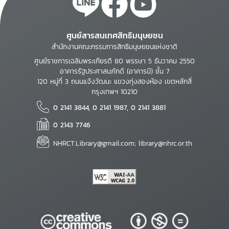
ศูนย์สารสนเทศสิทธิมนุษยชน
สำนักงานคณะกรรมการสิทธิมนุษยชนแห่งชาติ
ศูนย์ราชการเฉลิมพระเกียรติ 80 พรรษา 5 ธันวาคม 2550
อาคารรัฐประศาสนภักดี (อาคารบี) ชั้น 7
120 หมู่ที่ 3 ถนนแจ้งวัฒนะ แขวงทุ่งสองห้อง เขตหลักสี่
กรุงเทพฯ 10210
0 2141 3844, 0 2141 1987, 0 2141 3881
0 2143 7746
NHRCT.Library@gmail.com; library@nhrc.or.th