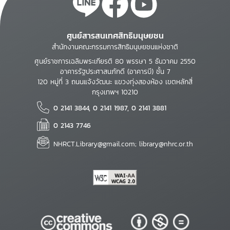
ศูนย์สารสนเทศสิทธิมนุษยชน
สำนักงานคณะกรรมการสิทธิมนุษยชนแห่งชาติ
ศูนย์ราชการเฉลิมพระเกียรติ 80 พรรษา 5 ธันวาคม 2550
อาคารรัฐประศาสนภักดี (อาคารบี) ชั้น 7
120 หมู่ที่ 3 ถนนแจ้งวัฒนะ แขวงทุ่งสองห้อง เขตหลักสี่
กรุงเทพฯ 10210
0 2141 3844, 0 2141 1987, 0 2141 3881
0 2143 7746
NHRCT.Library@gmail.com; library@nhrc.or.th