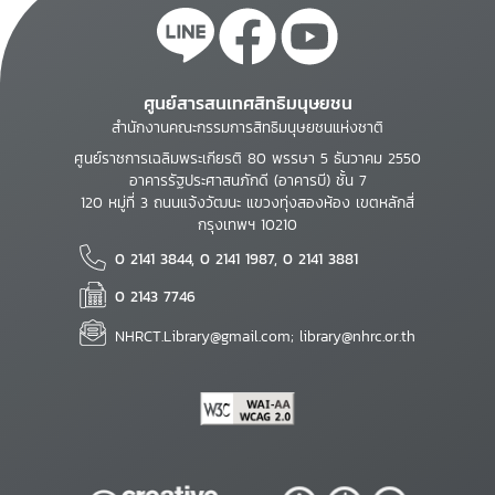
ศูนย์สารสนเทศสิทธิมนุษยชน
สำนักงานคณะกรรมการสิทธิมนุษยชนแห่งชาติ
ศูนย์ราชการเฉลิมพระเกียรติ 80 พรรษา 5 ธันวาคม 2550
อาคารรัฐประศาสนภักดี (อาคารบี) ชั้น 7
120 หมู่ที่ 3 ถนนแจ้งวัฒนะ แขวงทุ่งสองห้อง เขตหลักสี่
กรุงเทพฯ 10210
0 2141 3844, 0 2141 1987, 0 2141 3881
0 2143 7746
NHRCT.Library@gmail.com; library@nhrc.or.th