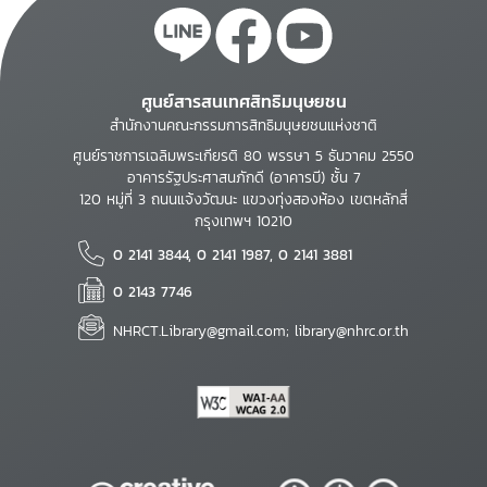
ศูนย์สารสนเทศสิทธิมนุษยชน
สำนักงานคณะกรรมการสิทธิมนุษยชนแห่งชาติ
ศูนย์ราชการเฉลิมพระเกียรติ 80 พรรษา 5 ธันวาคม 2550
อาคารรัฐประศาสนภักดี (อาคารบี) ชั้น 7
120 หมู่ที่ 3 ถนนแจ้งวัฒนะ แขวงทุ่งสองห้อง เขตหลักสี่
กรุงเทพฯ 10210
0 2141 3844, 0 2141 1987, 0 2141 3881
0 2143 7746
NHRCT.Library@gmail.com; library@nhrc.or.th