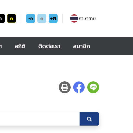
+ก
ก
ก
ก
ภาษาไทย
-ก
ศ
สถิติ
ติดต่อเรา
สมาชิก