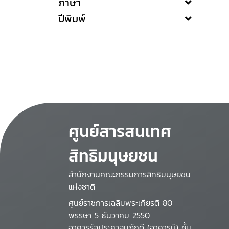
ภาษา
ปีพิมพ์
ศูนย์สารสนเทศ
สิทธิมนุษยชน
สำนักงานคณะกรรมการสิทธิมนุษยชน
แห่งชาติ
ศูนย์ราชการเฉลิมพระเกียรติ 80
พรรษา 5 ธันวาคม 2550
อาคารรัฐประศาสนภักดี (อาคารบี) ชั้น