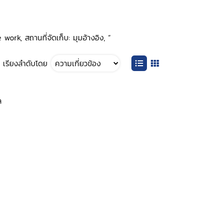
rk, สถานที่จัดเก็บ: มุมอ้างอิง, ”
เรียงลำดับโดย
ล