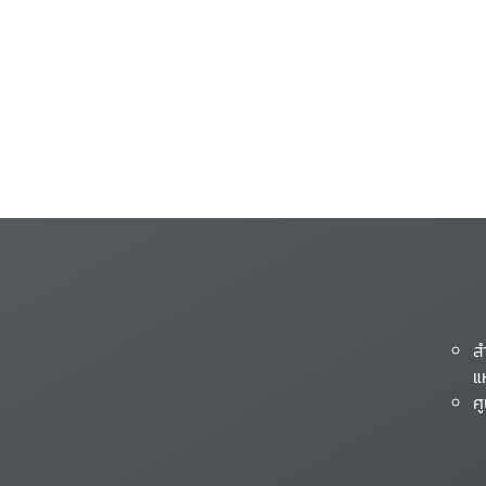
ส
แ
ศ