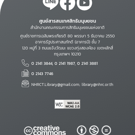
ศูนย์สารสนเทศสิทธิมนุษยชน
สำนักงานคณะกรรมการสิทธิมนุษยชนแห่งชาติ
ศูนย์ราชการเฉลิมพระเกียรติ 80 พรรษา 5 ธันวาคม 2550
อาคารรัฐประศาสนภักดี (อาคารบี) ชั้น 7
120 หมู่ที่ 3 ถนนแจ้งวัฒนะ แขวงทุ่งสองห้อง เขตหลักสี่
กรุงเทพฯ 10210
0 2141 3844, 0 2141 1987, 0 2141 3881
0 2143 7746
NHRCT.Library@gmail.com; library@nhrc.or.th