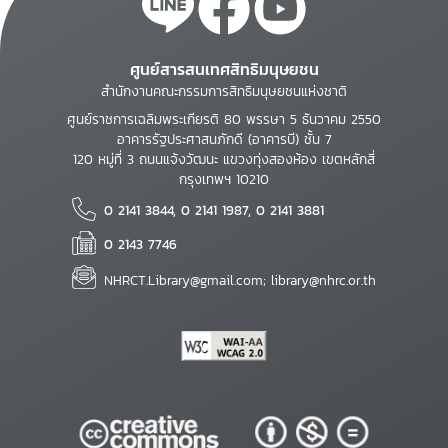
ศูนย์สารสนเทศสิทธิมนุษยชน
สำนักงานคณะกรรมการสิทธิมนุษยชนแห่งชาติ
ศูนย์ราชการเฉลิมพระเกียรติ 80 พรรษา 5 ธันวาคม 2550
อาคารรัฐประศาสนภักดี (อาคารบี) ชั้น 7
120 หมู่ที่ 3 ถนนแจ้งวัฒนะ แขวงทุ่งสองห้อง เขตหลักสี่
กรุงเทพฯ 10210
0 2141 3844, 0 2141 1987, 0 2141 3881
0 2143 7746
NHRCT.Library@gmail.com; library@nhrc.or.th