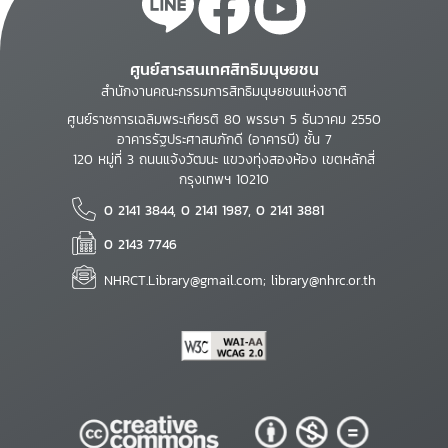
ศูนย์สารสนเทศสิทธิมนุษยชน
สำนักงานคณะกรรมการสิทธิมนุษยชนแห่งชาติ
ศูนย์ราชการเฉลิมพระเกียรติ 80 พรรษา 5 ธันวาคม 2550
อาคารรัฐประศาสนภักดี (อาคารบี) ชั้น 7
120 หมู่ที่ 3 ถนนแจ้งวัฒนะ แขวงทุ่งสองห้อง เขตหลักสี่
กรุงเทพฯ 10210
0 2141 3844, 0 2141 1987, 0 2141 3881
0 2143 7746
NHRCT.Library@gmail.com; library@nhrc.or.th