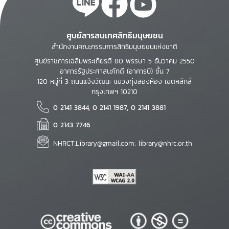
ศูนย์สารสนเทศสิทธิมนุษยชน
สำนักงานคณะกรรมการสิทธิมนุษยชนแห่งชาติ
ศูนย์ราชการเฉลิมพระเกียรติ 80 พรรษา 5 ธันวาคม 2550
อาคารรัฐประศาสนภักดี (อาคารบี) ชั้น 7
120 หมู่ที่ 3 ถนนแจ้งวัฒนะ แขวงทุ่งสองห้อง เขตหลักสี่
กรุงเทพฯ 10210
0 2141 3844, 0 2141 1987, 0 2141 3881
0 2143 7746
NHRCT.Library@gmail.com; library@nhrc.or.th