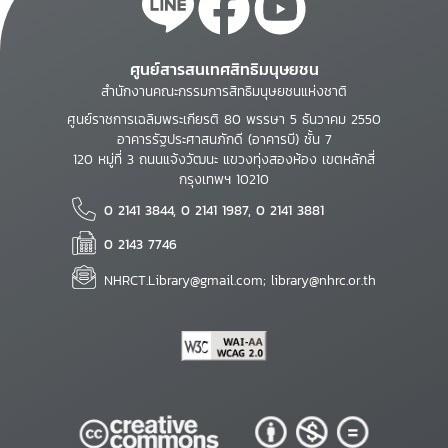
ศูนย์สารสนเทศสิทธิมนุษยชน
สำนักงานคณะกรรมการสิทธิมนุษยชนแห่งชาติ
ศูนย์ราชการเฉลิมพระเกียรติ 80 พรรษา 5 ธันวาคม 2550
อาคารรัฐประศาสนภักดี (อาคารบี) ชั้น 7
120 หมู่ที่ 3 ถนนแจ้งวัฒนะ แขวงทุ่งสองห้อง เขตหลักสี่
กรุงเทพฯ 10210
0 2141 3844, 0 2141 1987, 0 2141 3881
0 2143 7746
NHRCT.Library@gmail.com; library@nhrc.or.th