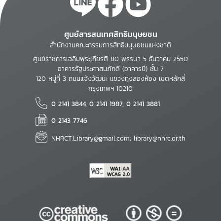
ศูนย์สารสนเทศสิทธิมนุษยชน
สำนักงานคณะกรรมการสิทธิมนุษยชนแห่งชาติ
ศูนย์ราชการเฉลิมพระเกียรติ 80 พรรษา 5 ธันวาคม 2550
อาคารรัฐประศาสนภักดี (อาคารบี) ชั้น 7
120 หมู่ที่ 3 ถนนแจ้งวัฒนะ แขวงทุ่งสองห้อง เขตหลักสี่
กรุงเทพฯ 10210
0 2141 3844, 0 2141 1987, 0 2141 3881
0 2143 7746
NHRCT.Library@gmail.com; library@nhrc.or.th