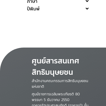
ภาษา
ปีพิมพ์
ศูนย์สารสนเทศ
สิทธิมนุษยชน
สำนักงานคณะกรรมการสิทธิมนุษยชน
แห่งชาติ
ศูนย์ราชการเฉลิมพระเกียรติ 80
พรรษา 5 ธันวาคม 2550
อาคารรัฐประศาสนภักดี (อาคารบี) ชั้น