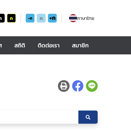
+ก
ก
ก
ก
ภาษาไทย
-ก
ศ
สถิติ
ติดต่อเรา
สมาชิก