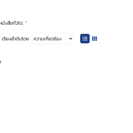
นังสือทั่วไป, ”
เรียงลำดับโดย
ล