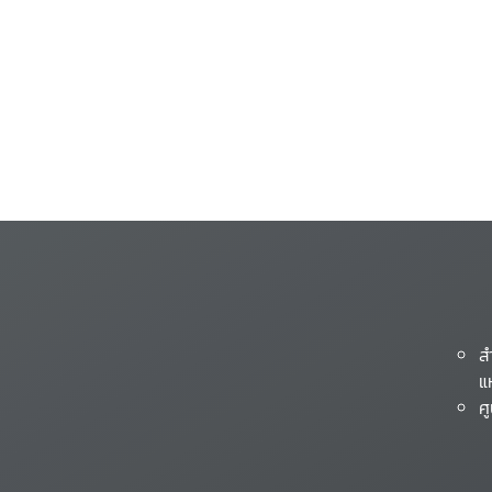
ส
แ
ศ