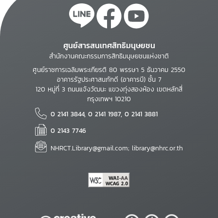
ศูนย์สารสนเทศสิทธิมนุษยชน
สำนักงานคณะกรรมการสิทธิมนุษยชนแห่งชาติ
ศูนย์ราชการเฉลิมพระเกียรติ 80 พรรษา 5 ธันวาคม 2550
อาคารรัฐประศาสนภักดี (อาคารบี) ชั้น 7
120 หมู่ที่ 3 ถนนแจ้งวัฒนะ แขวงทุ่งสองห้อง เขตหลักสี่
กรุงเทพฯ 10210
0 2141 3844, 0 2141 1987, 0 2141 3881
0 2143 7746
NHRCT.Library@gmail.com; library@nhrc.or.th