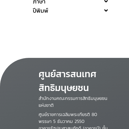
ภาษา
ปีพิมพ์
ศูนย์สารสนเทศ
สิทธิมนุษยชน
สำนักงานคณะกรรมการสิทธิมนุษยชน
แห่งชาติ
ศูนย์ราชการเฉลิมพระเกียรติ 80
พรรษา 5 ธันวาคม 2550
อาคารรัฐประศาสนภักดี (อาคารบี) ชั้น