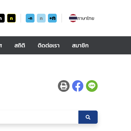
+ก
ก
ก
ก
ภาษาไทย
-ก
ศ
สถิติ
ติดต่อเรา
สมาชิก