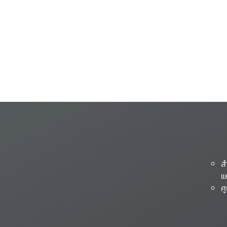
ส
แ
ศ