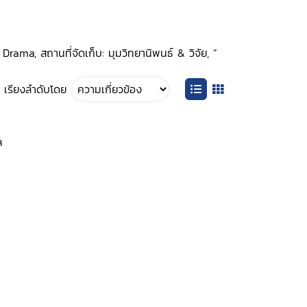
ama, สถานที่จัดเก็บ: มุมวิทยานิพนธ์ & วิจัย, ”
เรียงลำดับโดย
ล