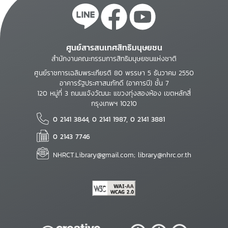
ศูนย์สารสนเทศสิทธิมนุษยชน
สำนักงานคณะกรรมการสิทธิมนุษยชนแห่งชาติ
ศูนย์ราชการเฉลิมพระเกียรติ 80 พรรษา 5 ธันวาคม 2550
อาคารรัฐประศาสนภักดี (อาคารบี) ชั้น 7
120 หมู่ที่ 3 ถนนแจ้งวัฒนะ แขวงทุ่งสองห้อง เขตหลักสี่
กรุงเทพฯ 10210
0 2141 3844, 0 2141 1987, 0 2141 3881
0 2143 7746
NHRCT.Library@gmail.com; library@nhrc.or.th