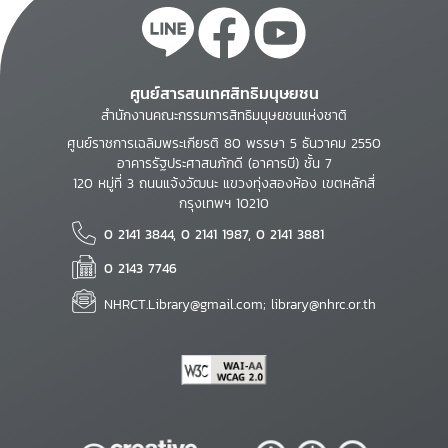
ศูนย์สารสนเทศสิทธิมนุษยชน
สำนักงานคณะกรรมการสิทธิมนุษยชนแห่งชาติ
ศูนย์ราชการเฉลิมพระเกียรติ 80 พรรษา 5 ธันวาคม 2550
อาคารรัฐประศาสนภักดี (อาคารบี) ชั้น 7
120 หมู่ที่ 3 ถนนแจ้งวัฒนะ แขวงทุ่งสองห้อง เขตหลักสี่
กรุงเทพฯ 10210
0 2141 3844, 0 2141 1987, 0 2141 3881
0 2143 7746
NHRCT.Library@gmail.com; library@nhrc.or.th