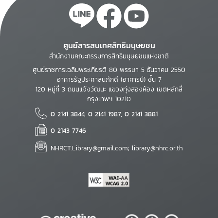
ศูนย์สารสนเทศสิทธิมนุษยชน
สำนักงานคณะกรรมการสิทธิมนุษยชนแห่งชาติ
ศูนย์ราชการเฉลิมพระเกียรติ 80 พรรษา 5 ธันวาคม 2550
อาคารรัฐประศาสนภักดี (อาคารบี) ชั้น 7
120 หมู่ที่ 3 ถนนแจ้งวัฒนะ แขวงทุ่งสองห้อง เขตหลักสี่
กรุงเทพฯ 10210
0 2141 3844, 0 2141 1987, 0 2141 3881
0 2143 7746
NHRCT.Library@gmail.com; library@nhrc.or.th