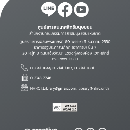
ศูนย์สารสนเทศสิทธิมนุษยชน
สำนักงานคณะกรรมการสิทธิมนุษยชนแห่งชาติ
ศูนย์ราชการเฉลิมพระเกียรติ 80 พรรษา 5 ธันวาคม 2550
อาคารรัฐประศาสนภักดี (อาคารบี) ชั้น 7
120 หมู่ที่ 3 ถนนแจ้งวัฒนะ แขวงทุ่งสองห้อง เขตหลักสี่
กรุงเทพฯ 10210
0 2141 3844, 0 2141 1987, 0 2141 3881
0 2143 7746
NHRCT.Library@gmail.com; library@nhrc.or.th