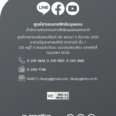
ศูนย์สารสนเทศสิทธิมนุษยชน
สำนักงานคณะกรรมการสิทธิมนุษยชนแห่งชาติ
ศูนย์ราชการเฉลิมพระเกียรติ 80 พรรษา 5 ธันวาคม 2550
อาคารรัฐประศาสนภักดี (อาคารบี) ชั้น 7
120 หมู่ที่ 3 ถนนแจ้งวัฒนะ แขวงทุ่งสองห้อง เขตหลักสี่
กรุงเทพฯ 10210
0 2141 3844, 0 2141 1987, 0 2141 3881
0 2143 7746
NHRCT.Library@gmail.com; library@nhrc.or.th