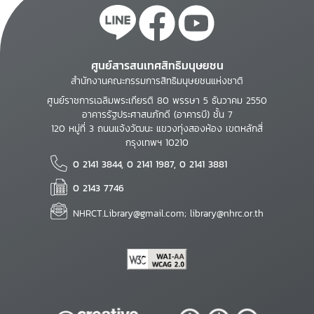
ศูนย์สารสนเทศสิทธิมนุษยชน
สำนักงานคณะกรรมการสิทธิมนุษยชนแห่งชาติ
ศูนย์ราชการเฉลิมพระเกียรติ 80 พรรษา 5 ธันวาคม 2550
อาคารรัฐประศาสนภักดี (อาคารบี) ชั้น 7
120 หมู่ที่ 3 ถนนแจ้งวัฒนะ แขวงทุ่งสองห้อง เขตหลักสี่
กรุงเทพฯ 10210
0 2141 3844, 0 2141 1987, 0 2141 3881
0 2143 7746
NHRCT.Library@gmail.com; library@nhrc.or.th