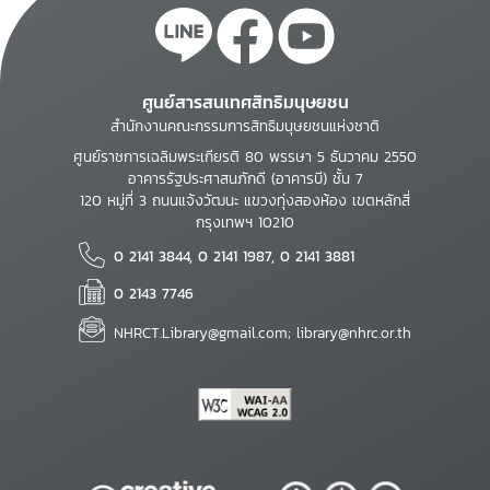
ศูนย์สารสนเทศสิทธิมนุษยชน
สำนักงานคณะกรรมการสิทธิมนุษยชนแห่งชาติ
ศูนย์ราชการเฉลิมพระเกียรติ 80 พรรษา 5 ธันวาคม 2550
อาคารรัฐประศาสนภักดี (อาคารบี) ชั้น 7
120 หมู่ที่ 3 ถนนแจ้งวัฒนะ แขวงทุ่งสองห้อง เขตหลักสี่
กรุงเทพฯ 10210
0 2141 3844, 0 2141 1987, 0 2141 3881
0 2143 7746
NHRCT.Library@gmail.com; library@nhrc.or.th