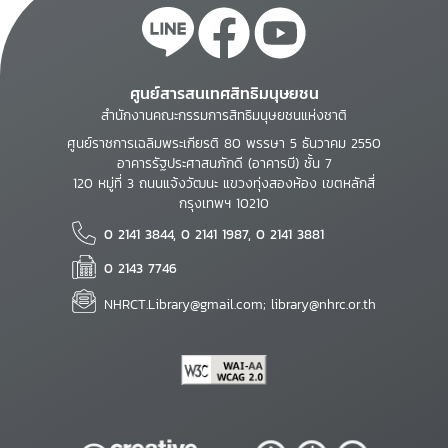
ศูนย์สารสนเทศสิทธิมนุษยชน
สำนักงานคณะกรรมการสิทธิมนุษยชนแห่งชาติ
ศูนย์ราชการเฉลิมพระเกียรติ 80 พรรษา 5 ธันวาคม 2550
อาคารรัฐประศาสนภักดี (อาคารบี) ชั้น 7
120 หมู่ที่ 3 ถนนแจ้งวัฒนะ แขวงทุ่งสองห้อง เขตหลักสี่
กรุงเทพฯ 10210
0 2141 3844, 0 2141 1987, 0 2141 3881
0 2143 7746
NHRCT.Library@gmail.com; library@nhrc.or.th