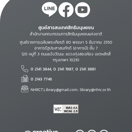
ศูนย์สารสนเทศสิทธิมนุษยชน
สำนักงานคณะกรรมการสิทธิมนุษยชนแห่งชาติ
ศูนย์ราชการเฉลิมพระเกียรติ 80 พรรษา 5 ธันวาคม 2550
อาคารรัฐประศาสนภักดี (อาคารบี) ชั้น 7
120 หมู่ที่ 3 ถนนแจ้งวัฒนะ แขวงทุ่งสองห้อง เขตหลักสี่
กรุงเทพฯ 10210
0 2141 3844, 0 2141 1987, 0 2141 3881
0 2143 7746
NHRCT.Library@gmail.com; library@nhrc.or.th