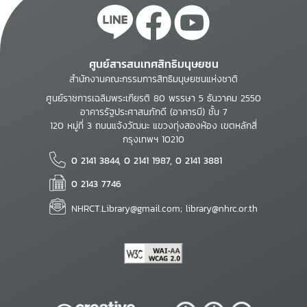
ศูนย์สารสนเทศสิทธิมนุษยชน
สำนักงานคณะกรรมการสิทธิมนุษยชนแห่งชาติ
ศูนย์ราชการเฉลิมพระเกียรติ 80 พรรษา 5 ธันวาคม 2550
อาคารรัฐประศาสนภักดี (อาคารบี) ชั้น 7
120 หมู่ที่ 3 ถนนแจ้งวัฒนะ แขวงทุ่งสองห้อง เขตหลักสี่
กรุงเทพฯ 10210
0 2141 3844, 0 2141 1987, 0 2141 3881
0 2143 7746
NHRCT.Library@gmail.com; library@nhrc.or.th