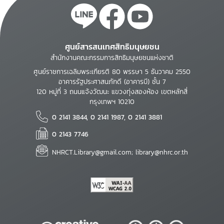
ศูนย์สารสนเทศสิทธิมนุษยชน
สำนักงานคณะกรรมการสิทธิมนุษยชนแห่งชาติ
ศูนย์ราชการเฉลิมพระเกียรติ 80 พรรษา 5 ธันวาคม 2550
อาคารรัฐประศาสนภักดี (อาคารบี) ชั้น 7
120 หมู่ที่ 3 ถนนแจ้งวัฒนะ แขวงทุ่งสองห้อง เขตหลักสี่
กรุงเทพฯ 10210
0 2141 3844, 0 2141 1987, 0 2141 3881
0 2143 7746
NHRCT.Library@gmail.com; library@nhrc.or.th