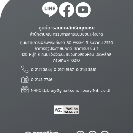
ศูนย์สารสนเทศสิทธิมนุษยชน
สำนักงานคณะกรรมการสิทธิมนุษยชนแห่งชาติ
ศูนย์ราชการเฉลิมพระเกียรติ 80 พรรษา 5 ธันวาคม 2550
อาคารรัฐประศาสนภักดี (อาคารบี) ชั้น 7
120 หมู่ที่ 3 ถนนแจ้งวัฒนะ แขวงทุ่งสองห้อง เขตหลักสี่
กรุงเทพฯ 10210
0 2141 3844, 0 2141 1987, 0 2141 3881
0 2143 7746
NHRCT.Library@gmail.com; library@nhrc.or.th