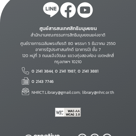
ศูนย์สารสนเทศสิทธิมนุษยชน
สำนักงานคณะกรรมการสิทธิมนุษยชนแห่งชาติ
ศูนย์ราชการเฉลิมพระเกียรติ 80 พรรษา 5 ธันวาคม 2550
อาคารรัฐประศาสนภักดี (อาคารบี) ชั้น 7
120 หมู่ที่ 3 ถนนแจ้งวัฒนะ แขวงทุ่งสองห้อง เขตหลักสี่
กรุงเทพฯ 10210
0 2141 3844, 0 2141 1987, 0 2141 3881
0 2143 7746
NHRCT.Library@gmail.com; library@nhrc.or.th