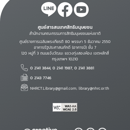
ศูนย์สารสนเทศสิทธิมนุษยชน
สำนักงานคณะกรรมการสิทธิมนุษยชนแห่งชาติ
ศูนย์ราชการเฉลิมพระเกียรติ 80 พรรษา 5 ธันวาคม 2550
อาคารรัฐประศาสนภักดี (อาคารบี) ชั้น 7
120 หมู่ที่ 3 ถนนแจ้งวัฒนะ แขวงทุ่งสองห้อง เขตหลักสี่
กรุงเทพฯ 10210
0 2141 3844, 0 2141 1987, 0 2141 3881
0 2143 7746
NHRCT.Library@gmail.com; library@nhrc.or.th