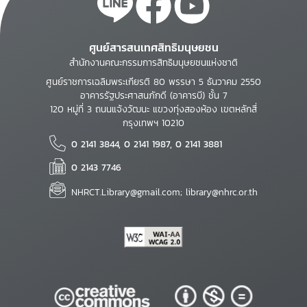
ศูนย์สารสนเทศสิทธิมนุษยชน
สำนักงานคณะกรรมการสิทธิมนุษยชนแห่งชาติ
ศูนย์ราชการเฉลิมพระเกียรติ 80 พรรษา 5 ธันวาคม 2550
อาคารรัฐประศาสนภักดี (อาคารบี) ชั้น 7
120 หมู่ที่ 3 ถนนแจ้งวัฒนะ แขวงทุ่งสองห้อง เขตหลักสี่
กรุงเทพฯ 10210
0 2141 3844, 0 2141 1987, 0 2141 3881
0 2143 7746
NHRCT.Library@gmail.com; library@nhrc.or.th