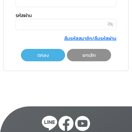
รหัสผ่าน
ลืมรหัสสมาชิก/ลืมรหัสผ่าน
ตกลง
ยกเลิก