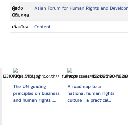
ผู้แต่ง
Asian Forum for Human Rights and Develo
นิติบุคคล
เชื่อมโยง
Content
The UN guiding
A roadmap to a
principles on business
national human rights
and human rights :
culture : a practical
foundations and
guide to the
implementation
recommendation for
the "National Action
Plan for the Promotion