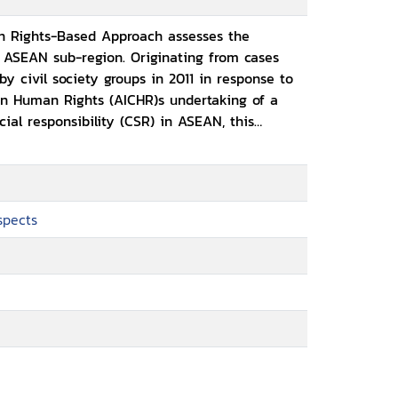
y.
n Rights-Based Approach assesses the
 ASEAN sub-region. Originating from cases
y civil society groups in 2011 in response to
 Human Rights (AICHR)s undertaking of a
ial responsibility (CSR) in ASEAN, this
tions in relation to business activities in
ntary CSR initiatives promoted by businesses
ach
ity, which emphasises, among others, the
spects
equirements upon businesses with regard to
ce with international human rights norms and
man rights violations.