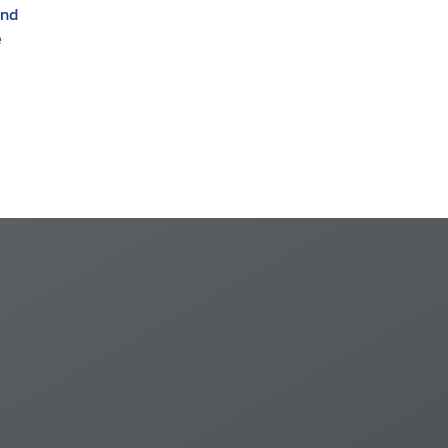
and
and Protection of
e
Human Rights"
(Human Rights NAP)
n