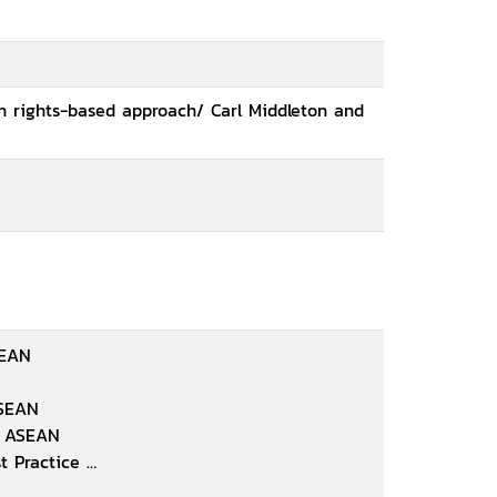
n rights-based approach/ Carl Middleton and
ASEAN
 ASEAN
in ASEAN
t Practice
 ASEAN