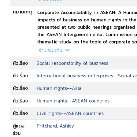
--Recommendations: Corporate Accountabilit
หมายเหตุ
Corporate Accountability in ASEAN: A Huma
impacts of business on human rights in the
presented at two public hearings organised b
the ASEAN Intergovernmental Commission on
thematic study on the topic of corporate soc
report documents cases of human rights viola
อ่านเพิ่มเติม
the sub-region, and demonstrates that volu
หัวเรื่อง
Social responsibility of business
 and by ASEAN institutions  are insufficient. It calls for a move from the CSR appro
towards principles of Corporate Accountabil
หัวเรื่อง
International business enterprises--Social a
need for legally binding and enforceable r
the protection of human rights in accordan
หัวเรื่อง
Human rights--Asia
standards, and for meaningful redress for hu
หัวเรื่อง
Human rights--ASEAN countries
หัวเรื่อง
Civil rights--ASEAN countries
ผู้แต่ง
Pritchard, Ashley
ร่วม