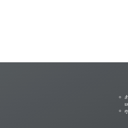
ส
แ
ศ