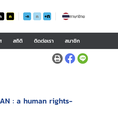
+ก
ก
ก
ก
ภาษาไทย
-ก
ศ
สถิติ
ติดต่อเรา
สมาชิก
EAN : a human rights-