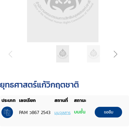
ยุทธศาสตร์แก้วิกฤตชาติ
ประเภท
เลขเรียก
สถานที่
สถานะ
บนชั้น
PAM ว867 2543
ขอยืม
มุมจุลสาร