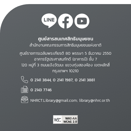
ศูนย์สารสนเทศสิทธิมนุษยชน
สำนักงานคณะกรรมการสิทธิมนุษยชนแห่งชาติ
ศูนย์ราชการเฉลิมพระเกียรติ 80 พรรษา 5 ธันวาคม 2550
อาคารรัฐประศาสนภักดี (อาคารบี) ชั้น 7
120 หมู่ที่ 3 ถนนแจ้งวัฒนะ แขวงทุ่งสองห้อง เขตหลักสี่
กรุงเทพฯ 10210
0 2141 3844, 0 2141 1987, 0 2141 3881
0 2143 7746
NHRCT.Library@gmail.com; library@nhrc.or.th