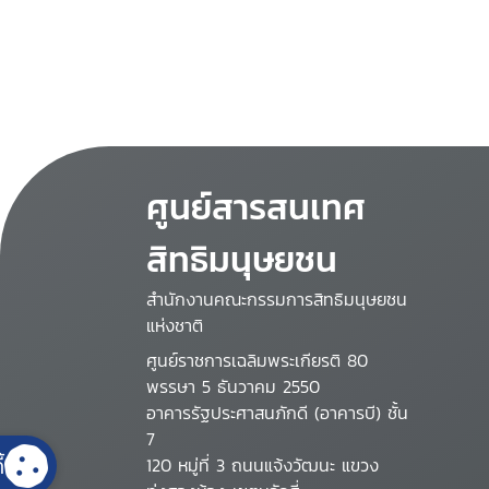
ชุมชนเกี่ยวกับข้าวปลอด
สารพิษ: กลุ่มเกษตรกรทำ
นาบากเรือ จังหวัดยโสธร
ภายใต้การบริหารของ
สถาบันชุมชนท้องถิ่น
พัฒนา
ศูนย์สารสนเทศ
สิทธิมนุษยชน
สำนักงานคณะกรรมการสิทธิมนุษยชน
แห่งชาติ
ศูนย์ราชการเฉลิมพระเกียรติ 80
พรรษา 5 ธันวาคม 2550
อาคารรัฐประศาสนภักดี (อาคารบี) ชั้น
7
้
120 หมู่ที่ 3 ถนนแจ้งวัฒนะ แขวง