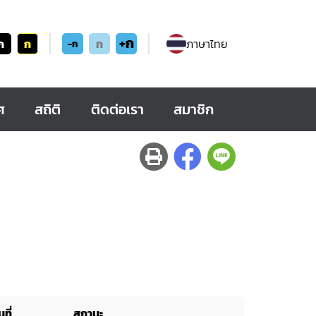
+ก
ก
ก
ก
ภาษาไทย
-ก
ศ
สถิติ
ติดต่อเรา
สมาชิก
ที่
สถานะ