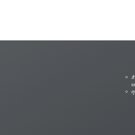
ส
แ
ศ