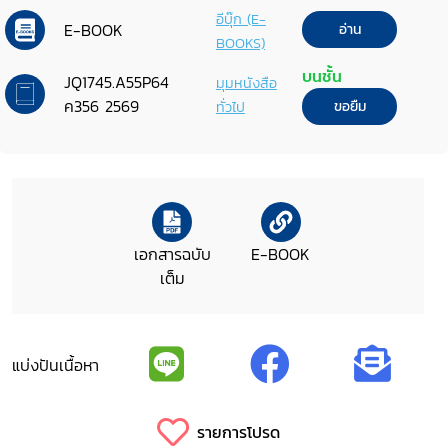
อีบุ๊ก (E-
E-BOOK
อ่าน
BOOKS)
บนชั้น
JQ1745.A55P64
มุมหนังสือ
ค356 2569
ทั่วไป
ขอยืม
เอกสารฉบับ
E-BOOK
เต็ม
แบ่งปันเนื้อหา
รายการโปรด