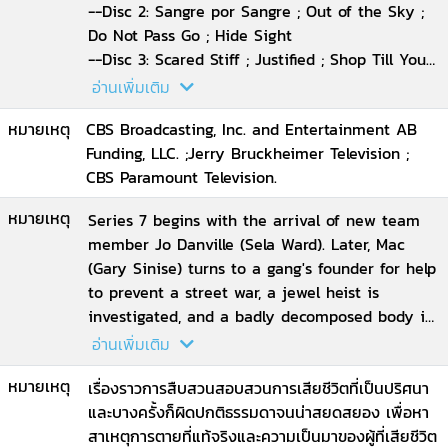
--Disc 2: Sangre por Sangre ; Out of the Sky ;
Do Not Pass Go ; Hide Sight
--Disc 3: Scared Stiff ; Justified ; Shop Till You
Drop
อ่านเพิ่มเติม
--Disc 4: To What End? ; Holding Cell ; Party
หมายเหตุ
CBS Broadcasting, Inc. and Entertainment AB
Down ; Smooth Criminal
Funding, LLC. ;Jerry Bruckheimer Television ;
--Disc 5: Vigilante ; The Untouchable ; Do or
CBS Paramount Television.
Die ; Identity Crisis
--Disc 6: Food for Thought ; Nothing for
หมายเหตุ
Series 7 begins with the arrival of new team
Something ; Life Sentence ; Exit Strategy
member Jo Danville (Sela Ward). Later, Mac
(Gary Sinise) turns to a gang's founder for help
to prevent a street war, a jewel heist is
investigated, and a badly decomposed body is
discovered in an abandoned car on a rooftop.
อ่านเพิ่มเติม
Also back in the seventh season are Carmine
หมายเหตุ
Giovinazzo, Eddie Cahill, Hill Harper, Anna
เรื่องราวการสืบสวนสอบสวนการเสียชีวิตที่เป็นปริศนา
Belknap, Robert Joy and A.J. Buckley, while the
และบางครั้งก็ผิดปกติธรรมดาจนน่าสยดสยอง เพื่อหา
NFL's Rex Ryan and Mike Tannenbaum make
สาเหตุการตายที่แท้จริงและความเป็นมาของผู้ที่เสียชีวิต