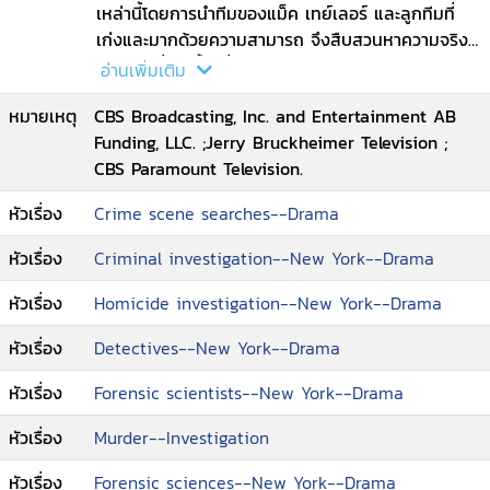
an appearance in "Nothing for Something."
เหล่านี้โดยการนำทีมของแม็ค เทย์เลอร์ และลูกทีมที่
เก่งและมากด้วยความสามารถ จึงสืบสวนหาความจริง
ของคดี ที่เกิดขึ้นเพื่อตามหาฆาตกรและรวมถึง
อ่านเพิ่มเติม
อาชญากรรมร้ายแรงอื่น ๆ ที่เกิดขึ้นในนิวยอร์ก..เมื่อ
หมายเหตุ
CBS Broadcasting, Inc. and Entertainment AB
คดีสุดระทึกครั้งใหม่กำลังกระชากเหล่าซีเอสไอไปสู่
Funding, LLC. ;Jerry Bruckheimer Television ;
ความเปลี่ยนแปลงที่พวกเขาไม่อาจคาดคิด ปริศนาแห่ง
CBS Paramount Television.
เงื่อนงำ ฆาตกรรมที่รอการพิสูจน์ กับภารกิจตามล่า
เหล่าอาชญากรของ ทีมสืบสวนมือฉมัง
หัวเรื่อง
Crime scene searches--Drama
หัวเรื่อง
Criminal investigation--New York--Drama
หัวเรื่อง
Homicide investigation--New York--Drama
หัวเรื่อง
Detectives--New York--Drama
หัวเรื่อง
Forensic scientists--New York--Drama
หัวเรื่อง
Murder--Investigation
หัวเรื่อง
Forensic sciences--New York--Drama