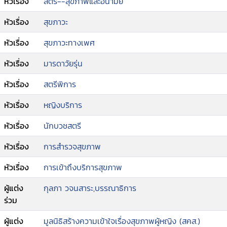
หัวเรื่อง
สตรี--สุขภาพและอนามัย
ปัญหาสถานะบุคคล ผู้หญิงบริการ และนักบวชหญิง
เพื่อสะท้อนให้เห็นช่องว่างที่สำคัญเกี่ยวกับสถานการณ์
หัวเรื่อง
สุขภาวะ
และปัจจัยสังคมที่กำหนดสุขภาวะของผู้หญิงเฉพาะทั้ง
5 กลุ่มนี้ โดยใช้กรอบแนวคิดหลักในการศึกษา คือ
หัวเรื่อง
สุขภาวะทางเพศ
ความเป็นธรรมทางเพศ (Gender Justice) ความเสมอ
ภาคทางเพศ(Gender Equality) และแนวคิดปัจจัย
หัวเรื่อง
มารดาวัยรุ่น
สังคมกำหนดสุขภาพ (Social Determinants of
หัวเรื่อง
สตรีพิการ
health : SDH)
หัวเรื่อง
หญิงบริการ
หัวเรื่อง
นักบวชสตรี
หัวเรื่อง
การสำรวจสุขภาพ
หัวเรื่อง
การเข้าถึงบริการสุขภาพ
ผู้แต่ง
กุลภา วจนสาระ,บรรณาธิการ
ร่วม
ผู้แต่ง
มูลนิธิสร้างความเข้าใจเรื่องสุขภาพผู้หญิง (สคส.)