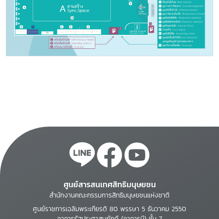
ศูนย์สารสนเทศสิทธิมนุษยชน
สำนักงานคณะกรรมการสิทธิมนุษยชนแห่งชาติ
ศูนย์ราชการเฉลิมพระเกียรติ 80 พรรษา 5 ธันวาคม 2550
อาคารรัฐประศาสนภักดี (อาคารบี) ชั้น 7