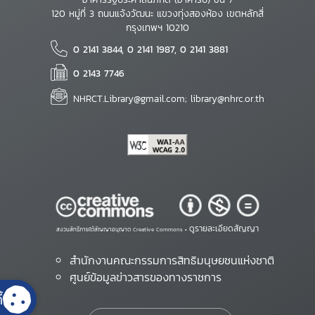
120 หมู่ที่ 3 ถนนแจ้งวัฒนะ แขวงทุ่งสองห้อง เขตหลักสี่
กรุงเทพฯ 10210
0 2141 3844, 0 2141 1987, 0 2141 3881
0 2143 7746
NHRCT.Library@gmail.com; library@nhrc.or.th
ดูรายละเอียดสัญญา
สงวนสิทธิ์ภายใต้สัญญาอนุญาต Creative Commons •
สำนักงานคณะกรรมการสิทธิมนุษยชนแห่งชาติ
ศูนย์ข้อมูลข่าวสารของทางราชการ
้