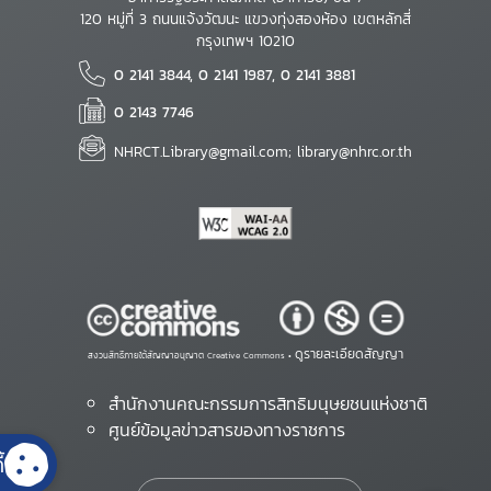
120 หมู่ที่ 3 ถนนแจ้งวัฒนะ แขวงทุ่งสองห้อง เขตหลักสี่
กรุงเทพฯ 10210
0 2141 3844, 0 2141 1987, 0 2141 3881
0 2143 7746
NHRCT.Library@gmail.com; library@nhrc.or.th
ดูรายละเอียดสัญญา
สงวนสิทธิ์ภายใต้สัญญาอนุญาต Creative Commons •
สำนักงานคณะกรรมการสิทธิมนุษยชนแห่งชาติ
ศูนย์ข้อมูลข่าวสารของทางราชการ
้