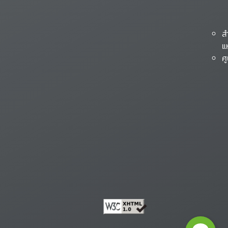
ส
แ
ศ