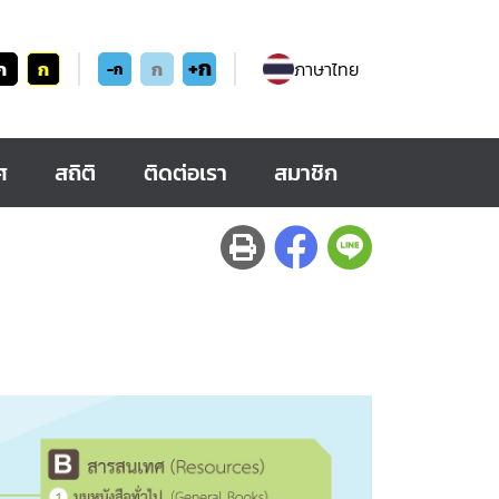
+ก
ก
ก
ก
ภาษาไทย
-ก
ศ
สถิติ
ติดต่อเรา
สมาชิก