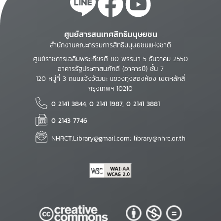
ศูนย์สารสนเทศสิทธิมนุษยชน
สำนักงานคณะกรรมการสิทธิมนุษยชนแห่งชาติ
ศูนย์ราชการเฉลิมพระเกียรติ 80 พรรษา 5 ธันวาคม 2550
อาคารรัฐประศาสนภักดี (อาคารบี) ชั้น 7
120 หมู่ที่ 3 ถนนแจ้งวัฒนะ แขวงทุ่งสองห้อง เขตหลักสี่
กรุงเทพฯ 10210
0 2141 3844, 0 2141 1987, 0 2141 3881
0 2143 7746
NHRCT.Library@gmail.com; library@nhrc.or.th