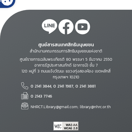
ศูนย์สารสนเทศสิทธิมนุษยชน
สำนักงานคณะกรรมการสิทธิมนุษยชนแห่งชาติ
ศูนย์ราชการเฉลิมพระเกียรติ 80 พรรษา 5 ธันวาคม 2550
อาคารรัฐประศาสนภักดี (อาคารบี) ชั้น 7
120 หมู่ที่ 3 ถนนแจ้งวัฒนะ แขวงทุ่งสองห้อง เขตหลักสี่
กรุงเทพฯ 10210
0 2141 3844, 0 2141 1987, 0 2141 3881
0 2143 7746
NHRCT.Library@gmail.com; library@nhrc.or.th