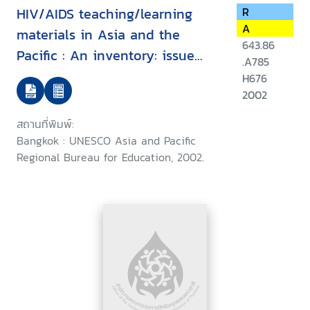
HIV/AIDS teaching/learning
R
A
materials in Asia and the
643.86
Pacific : An inventory: issue
.A785
1,2002
H676
2002
สถานที่พิมพ์:
Bangkok : UNESCO Asia and Pacific
Regional Bureau for Education, 2002.