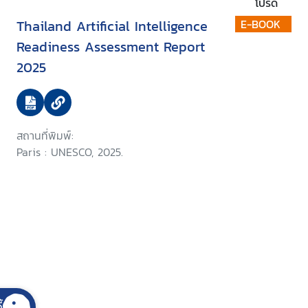
โปรด
Thailand Artificial Intelligence
E-BOOK
Readiness Assessment Report
2025
สถานที่พิมพ์:
Paris : UNESCO, 2025.
้