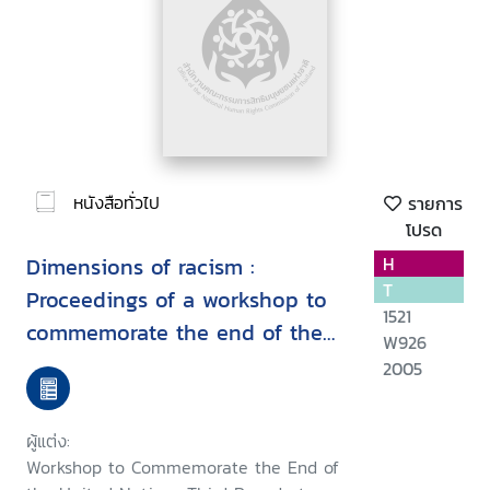
หนังสือทั่วไป
รายการ
โปรด
Dimensions of racism :
H
T
Proceedings of a workshop to
1521
commemorate the end of the
W926
United Nations third decade to
2005
combat racism and racial
discrimination, Paris, 19-20
ผู้แต่ง:
February 2003
Workshop to Commemorate the End of