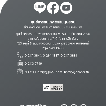
ศูนย์สารสนเทศสิทธิมนุษยชน
สำนักงานคณะกรรมการสิทธิมนุษยชนแห่งชาติ
ศูนย์ราชการเฉลิมพระเกียรติ 80 พรรษา 5 ธันวาคม 2550
อาคารรัฐประศาสนภักดี (อาคารบี) ชั้น 7
120 หมู่ที่ 3 ถนนแจ้งวัฒนะ แขวงทุ่งสองห้อง เขตหลักสี่
กรุงเทพฯ 10210
0 2141 3844, 0 2141 1987, 0 2141 3881
0 2143 7746
NHRCT.Library@gmail.com; library@nhrc.or.th