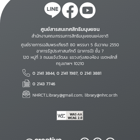
ศูนย์สารสนเทศสิทธิมนุษยชน
สำนักงานคณะกรรมการสิทธิมนุษยชนแห่งชาติ
ศูนย์ราชการเฉลิมพระเกียรติ 80 พรรษา 5 ธันวาคม 2550
อาคารรัฐประศาสนภักดี (อาคารบี) ชั้น 7
120 หมู่ที่ 3 ถนนแจ้งวัฒนะ แขวงทุ่งสองห้อง เขตหลักสี่
กรุงเทพฯ 10210
0 2141 3844, 0 2141 1987, 0 2141 3881
0 2143 7746
NHRCT.Library@gmail.com; library@nhrc.or.th